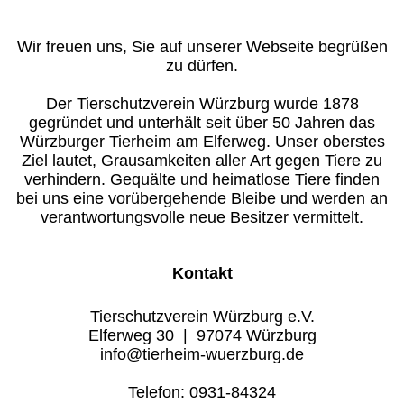
Tiervermittlung
Wir freuen uns, Sie auf unserer Webseite begrüßen
Die Vermittlung
zu dürfen.
Hunde
Der Tierschutzverein Würzburg wurde 1878
gegründet und unterhält seit über 50 Jahren das
Katzen
Würzburger Tierheim am Elferweg. Unser oberstes
Ziel lautet, Grausamkeiten aller Art gegen Tiere zu
verhindern. Gequälte und heimatlose Tiere finden
Kleintiere
bei uns eine vorübergehende Bleibe und werden an
verantwortungsvolle neue Besitzer vermittelt.
Sorgenkinder
Kontakt
Service
Mitgliedschaft
Tierschutzverein Würzburg e.V.
Elferweg 30 | 97074 Würzburg
info@tierheim-wuerzburg.de
Patenschaft
Telefon: 0931-84324
Tierpension