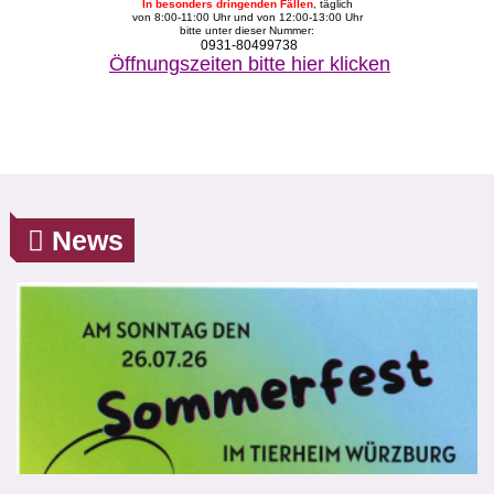
In besonders dringenden Fällen
, täglich
von 8:00-11:00 Uhr und von 12:00-13:00 Uhr
bitte unter dieser Nummer:
Tipps zur Kleintierhaltung
0931-80499738
Öffnungszeiten bitte hier klicken
Hundeschule
Ehrenamtliche Hilfe
Friedhof
News
Tierarzt
Ausführer
Spenden
Geldspende
Sachspenden