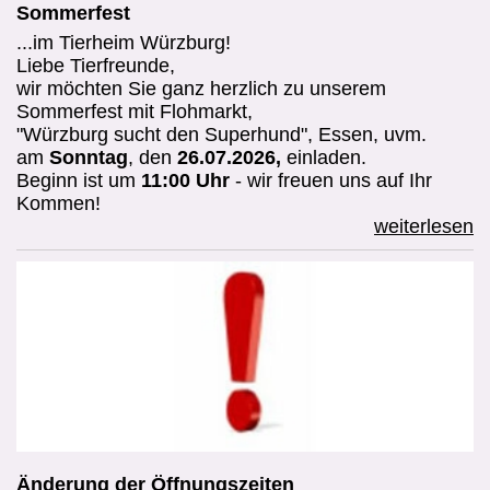
Sommerfest
Amazon Wunschzettel
...im Tierheim Würzburg!
Liebe Tierfreunde,
Aktuelles
wir möchten Sie ganz herzlich zu unserem
Sommerfest mit Flohmarkt,
"Würzburg sucht den Superhund", Essen, uvm.
News
am
Sonntag
, den
26.07.2026,
einladen.
Beginn ist um
11:00 Uhr
- wir freuen uns auf Ihr
You Tube
Kommen!
weiterlesen
Impressum
Datenschutzerklärung
Clips
Ein Tag im Tierheim
Unser Service
Änderung der Öffnungszeiten