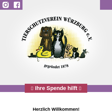
Startseite
Über uns
Historie
Vorstand
Team
Öffnungszeiten
Ihre Spende hilft
Ihr Weg zu uns
Sponsoren
Herzlich Willkommen!