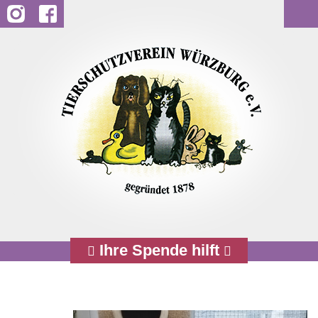
Startseite
Über uns
Historie
Vorstand
Team
Öffnungszeiten
Ihre Spende hilft
Ihr Weg zu uns
Sponsoren