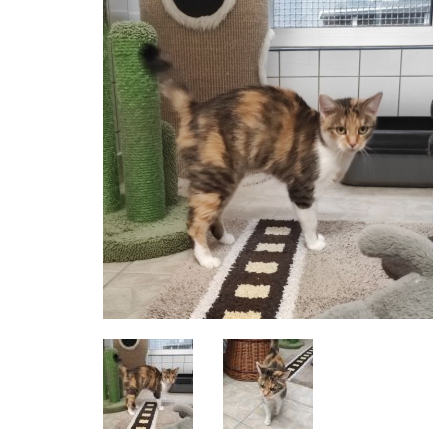
Tiervermittlung
Die Vermittlung
Hunde
Katzen
Kleintiere
Sorgenkinder
Service
Mitgliedschaft
Patenschaft
Tierpension