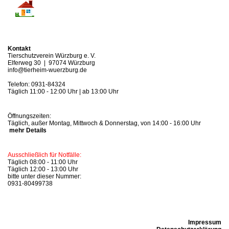
Tipps zur Kleintierhaltung
Hundeschule
Kontakt
Tierschutzverein Würzburg e. V.
Elferweg 30 | 97074 Würzburg
Ehrenamtliche Hilfe
info@tierheim-wuerzburg.de
Telefon: 0931-84324
Friedhof
Täglich 11:00 - 12:00 Uhr | ab 13:00 Uhr
Tierarzt
Öffnungszeiten:
Täglich, außer Montag, Mittwoch & Donnerstag, von 14:00 - 16:00 Uhr
mehr Details
Ausführer
Ausschließlich für Notfälle:
Täglich 08:00 - 11:00 Uhr
Spenden
Täglich 12:00 - 13:00 Uhr
bitte unter dieser Nummer:
0931-80499738
Geldspende
Sachspenden
Impressum